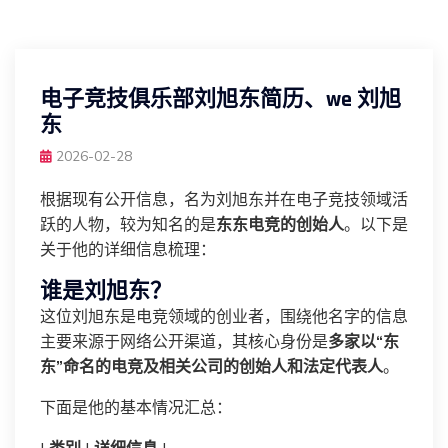
电子竞技俱乐部刘旭东简历、we 刘旭
东
2026-02-28
根据现有公开信息，名为刘旭东并在电子竞技领域活
跃的人物，较为知名的是
东东电竞的创始人
。以下是
关于他的详细信息梳理：
谁是刘旭东？
这位刘旭东是电竞领域的创业者，围绕他名字的信息
主要来源于网络公开渠道，其核心身份是
多家以“东
东”命名的电竞及相关公司的创始人和法定代表人
。
下面是他的基本情况汇总：