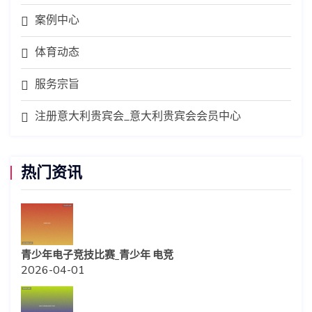
案例中心
体育动态
服务宗旨
注册意大利贵宾会_意大利贵宾会会员中心
热门资讯
青少年电子竞技比赛_青少年 电竞
2026-04-01