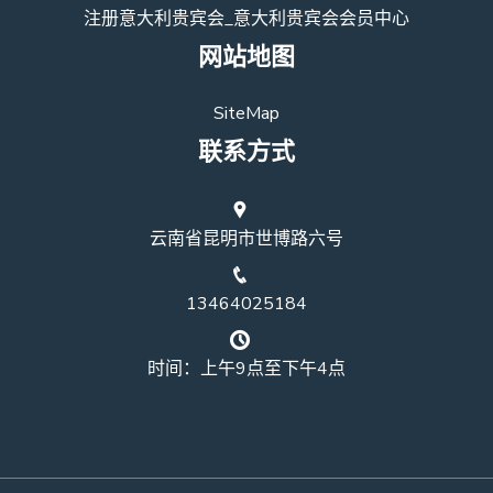
注册意大利贵宾会_意大利贵宾会会员中心
网站地图
SiteMap
联系方式
云南省昆明市世博路六号
13464025184
时间：上午9点至下午4点