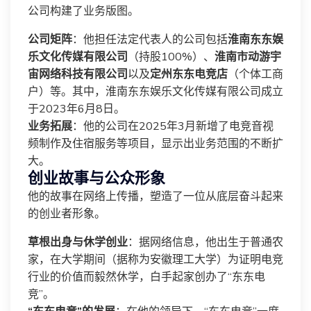
公司构建了业务版图。
公司矩阵
：他担任法定代表人的公司包括
淮南东东娱
乐文化传媒有限公司
（持股100%）、
淮南市动游宇
宙网络科技有限公司
以及
定州东东电竞店
（个体工商
户）等。其中，淮南东东娱乐文化传媒有限公司成立
于2023年6月8日。
业务拓展
：他的公司在2025年3月新增了电竞音视
频制作及住宿服务等项目，显示出业务范围的不断扩
大。
创业故事与公众形象
他的故事在网络上传播，塑造了一位从底层奋斗起来
的创业者形象。
草根出身与休学创业
：据网络信息，他出生于普通农
家，在大学期间（据称为安徽理工大学）为证明电竞
行业的价值而毅然休学，白手起家创办了“东东电
竞”。