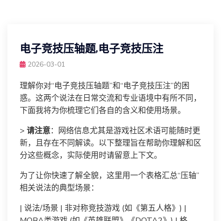
电子竞技压轴题,电子竞技压注
2026-03-01
理解你对“电子竞技压轴题”和“电子竞技压注”的困
惑。这两个说法在日常交流和专业语境中有所不同，
下面我将为你梳理它们各自的含义和使用场景。
>
请注意
：网络信息尤其是游戏社区术语可能随时更
新，且存在不同解读。以下整理旨在帮助你理解和区
分这些概念，实际使用时请留意上下文。
为了让你快速了解全貌，这里用一个表格汇总“压轴”
相关说法的典型场景：
| 说法/场景 | 非对称竞技游戏 (如《第五人格》) |
MOBA类游戏 (如《英雄联盟》《DOTA2》) | 格