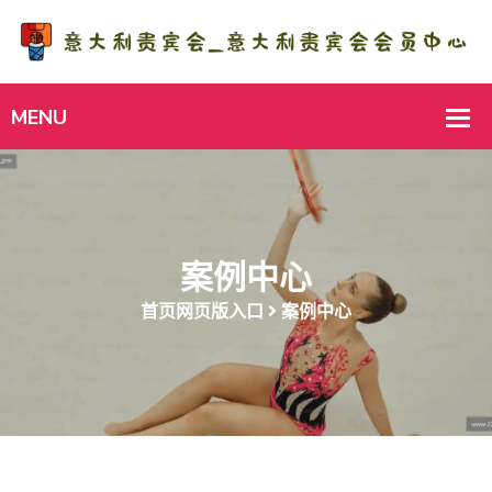
案例中心
首页网页版入口
案例中心