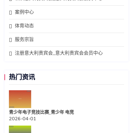
案例中心
体育动态
服务宗旨
注册意大利贵宾会_意大利贵宾会会员中心
热门资讯
青少年电子竞技比赛_青少年 电竞
2026-04-01